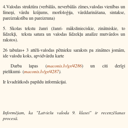
4.Valodas struktūra (verbālās, neverbālās zīmes,valodas vienības un
līmeņi, vārdu krājums, morfoloģija, vārddarināšana, sintakse,
pareizrakstība un pareizruna)
5. Skolas tekstu žanri (žanri- mākslinieciskie, zinātniskie, to
līdzekļi, teksta satura un valodas līdzekļu analīze mutvārdos un
rakstos).
26 tabulas+ 3 attēli-valodas pētnieku saraksts pa zinātnes jomām,
ide valodu koks, apvidvārdu karte
Darba lapas (
maconis.lv/gr/4286
) un citi derīgi
pielikumi- (
maconis.lv/gr/4287
).
Ir kvadrātkods papildu informācijai.
Informējam, ka "Latviešu valoda 9. klasei" ir recenzēšanas
procesā.