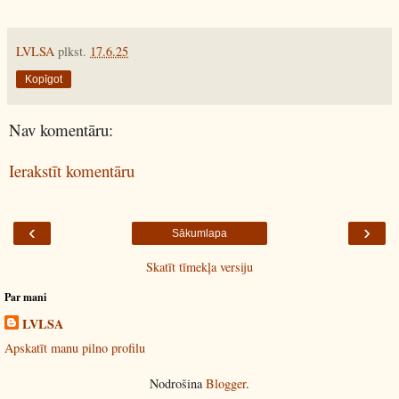
LVLSA
plkst.
17.6.25
Kopīgot
Nav komentāru:
Ierakstīt komentāru
‹
›
Sākumlapa
Skatīt tīmekļa versiju
Par mani
LVLSA
Apskatīt manu pilno profilu
Nodrošina
Blogger
.