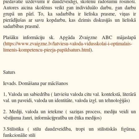
piedāvātie uzdevumi ir daudzveidīgi, skolēnu radošumu rosinoši.
Autores aicina skolēnus veikt gan individuālo darbu, gan darbu
grupā un pārī. To, ka sadarbība ir lieliska prasme, viņas ir
pierādījušas ar savu kopdarbu, kas dzimis diskusijās un lieliskā
sadarbības prasmē.
Plašāku informāciju sk. Apgāda Zvaigzne ABC mājaslapā
(
https://www.zvaigzne.lv/latviesu-valoda-vidusskolai-i-optimalais-
limenis-kompetencu-pieeja-papildsaturs.html
).
Saturs
Ievads. Domāšana par mācīšanos
1, Valoda un sabiedrība ( latviešu valoda citu val. kontekstā, literārā
val. un paveidi, valoda un identitāte, valoda izgl. un tehnoloģijās)
2. Mediji, valoda un ietekme ( saziņas process, mediju veidi un
vēstījuma žanri, informācijpratība un ētika medijos)
3.Stilistika ( stilu daudzveidība, tropi un stilistiskās figūraa,
funkcionālie stili