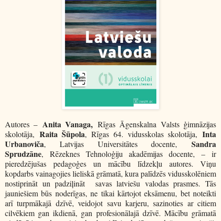
Anita Vanaga,
Autores –
Rīgas Āgenskalna Valsts ģimnāzijas
Raita Šūpola
Inta
skolotāja,
, Rīgas 64. vidusskolas skolotāja,
Urbanoviča
Sandra
, Latvijas Universitātes docente,
Sprudzāne
, Rēzeknes Tehnoloģiju akadēmijas docente, – ir
pieredzējušas pedagoģes un mācību līdzekļu autores. Viņu
kopdarbs vainagojies lieliskā grāmatā, kura palīdzēs vidusskolēniem
nostiprināt un padziļināt savas latviešu valodas prasmes. Tās
jauniešiem būs noderīgas, ne tikai kārtojot eksāmenu, bet noteikti
arī turpmākajā dzīvē, veidojot savu karjeru, sazinoties ar citiem
cilvēkiem gan ikdienā, gan profesionālajā dzīvē. Mācību grāmatā