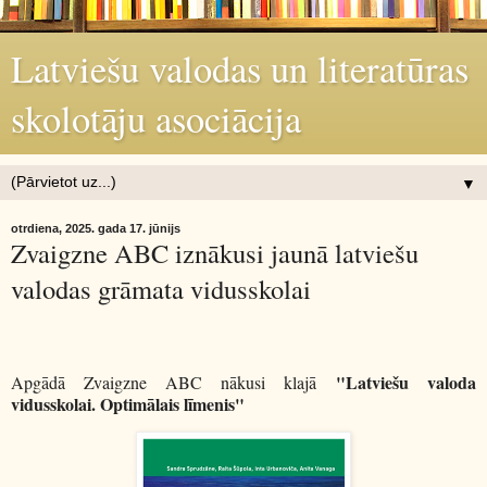
Latviešu valodas un literatūras
skolotāju asociācija
▼
otrdiena, 2025. gada 17. jūnijs
Zvaigzne ABC iznākusi jaunā latviešu
valodas grāmata vidusskolai
"Latviešu valoda
Apgādā Zvaigzne ABC nākusi klajā
vidusskolai. Optimālais līmenis"